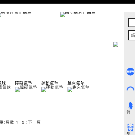
氣球
障礙氣墊
運動氣墊
跳床氣墊
偶
筆
:
頁數
1
2
:
下一頁
型