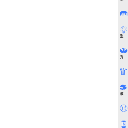
型
秀
模