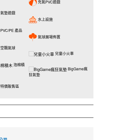
充氣PVC遊戲
氣墊遊戲
水上設施
PVC/PE 產品
氣球展場佈置
空飄氣球
兒童小火車
泡棉積
BigGame瘋
狂氣墊
特價販售區
公司