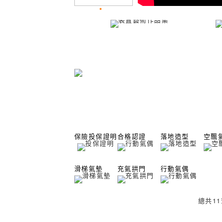
保險投保證明
合格認證
落地造型
空飄
滑梯氣墊
充氣拱門
行動氣偶
總共
11