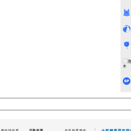
木
大氣層事業有限
氣魔術特效秀
充氣裝置藝術
活動租賃