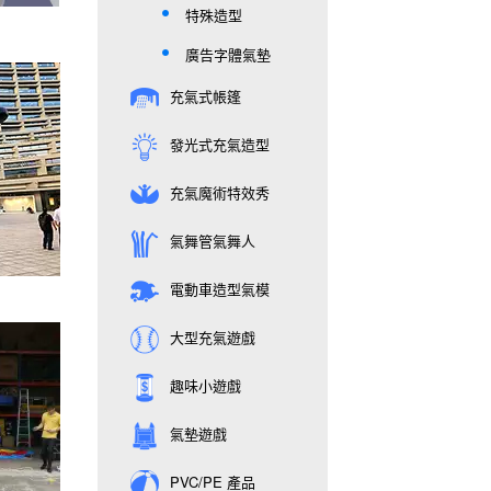
特殊造型
廣告字體氣墊
充氣式帳篷
發光式充氣造型
充氣魔術特效秀
氣舞管氣舞人
電動車造型氣模
大型充氣遊戲
趣味小遊戲
氣墊遊戲
PVC/PE 產品