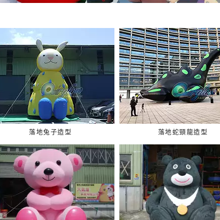
落地兔子造型
落地蛇頸龍造型