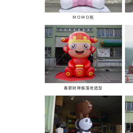
ＭＯＭＯ熊
春節財神猴落地造型