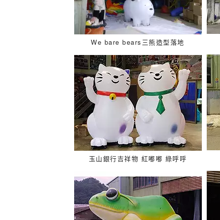
We bare bears三熊造型落地
玉山銀行吉祥物 紅嘟嘟 綠呼呼