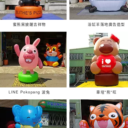
蜜熊窯披薩吉祥物
浴缸羊落地廣告造型
LINE Pokopang 波兔
車埕"熊"旺