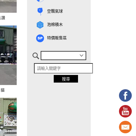
空飄氣球
熊讚
泡棉積木
特價販售區
樂貓