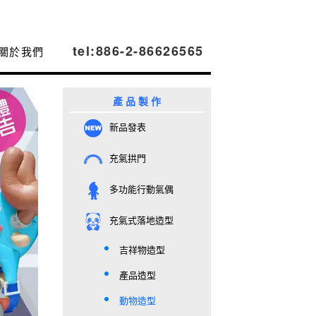
tel:886-2-86626565
關於我們
產 品 製 作
新品發表
充氣拱門
多功能行動氣偶
充氣式落地造型
吉祥物造型
產品造型
動物造型