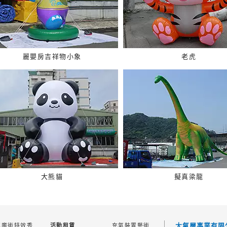
麗嬰房吉祥物小象
老虎
大熊貓
擬真梁龍
大氣層事業有限
氣魔術特效秀
充氣裝置藝術
活動租賃