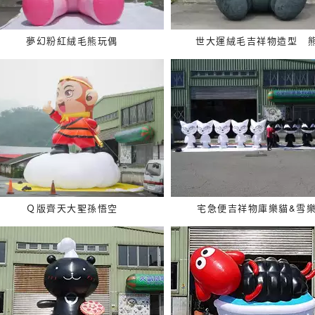
夢幻粉紅絨毛熊玩偶
世大運絨毛吉祥物造型 
Ｑ版齊天大聖孫悟空
宅急便吉祥物庫樂貓&雪