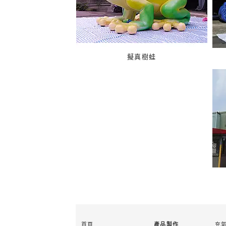
擬真樹蛙
首頁
充
產品製作