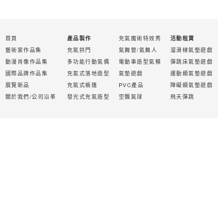
首頁
充氣魔術特效秀
產品製作
活動租賃
藝術家作品集
充氣拱門
氣舞管/氣舞人
溜滑梯氣墊遊戲
動漫肖像作品集
多功能行動氣偶
電動車造型氣模
彈跳床氣墊遊戲
國際品牌作品集
充氣式落地造型
氣墊遊戲
運動類氣墊遊戲
展覽新品
充氣式帳篷
PVC產品
障礙類氣墊遊戲
關於我們/公司沿革
發光式充氣造型
空飄氣球
飛天彈跳