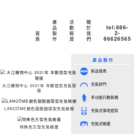
產
活
關
tel:886-
品
動
於
2-
首
製
租
我
86626565
頁
作
賃
們
產 品 製 作
新品發表
充氣拱門
大江購物中心 2021年 年獸造型充氣隧
道
多功能行動氣偶
LANCÔME銀色甜甜圈環型充氣帳棚
充氣式落地造型
充氣式帳篷
特殊色方型充氣帳篷