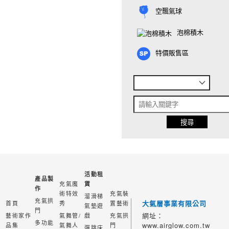
空飄氣球
泡棉積木
特價販售區
活動租
產品製
充氣魔
賃
作
術特效
充氣裝
溜滑梯
充氣拱
大氣層事業有限公司
首頁
秀
置藝術
氣墊遊
門
網址：
藝術家作
氣舞管/
戲
充氣拱
多功能
www.airglow.com.tw
品集
氣舞人
門
彈跳床