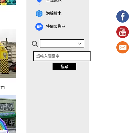
泡棉積木
特價販售區
拱門