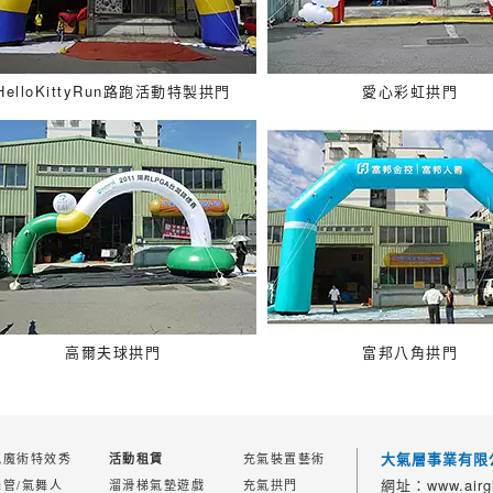
HelloKittyRun路跑活動特製拱門
愛心彩虹拱門
高爾夫球拱門
富邦八角拱門
大氣層事業有限
氣魔術特效秀
充氣裝置藝術
活動租賃
網址：www.airgl
舞管/氣舞人
溜滑梯氣墊遊戲
充氣拱門