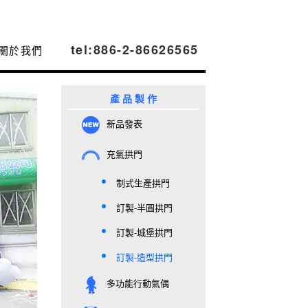
tel:886-2-86626565
關於我們
產 品 製 作
新品發表
充氣拱門
制式生產拱門
訂製-半圓拱門
訂製-城堡拱門
訂製-造型拱門
多功能行動氣偶