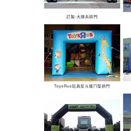
訂製-大頭兵拱門
ToysRus玩具反斗城ㄇ型拱門