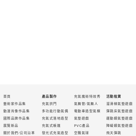
首頁
充氣魔術特效秀
產品製作
活動租賃
藝術家作品集
充氣拱門
氣舞管/氣舞人
溜滑梯氣墊遊戲
動漫肖像作品集
多功能行動氣偶
電動車造型氣模
彈跳床氣墊遊戲
國際品牌作品集
充氣式落地造型
氣墊遊戲
運動類氣墊遊戲
展覽新品
充氣式帳篷
PVC產品
障礙類氣墊遊戲
關於我們/公司沿革
發光式充氣造型
空飄氣球
飛天彈跳