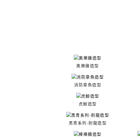
奧樂雞造型
消防章魚造型
虎鯨造型
黑青系列-劍龍造型