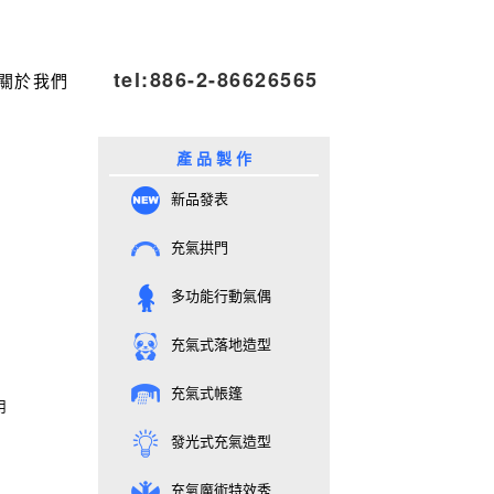
tel:886-2-86626565
關於我們
產 品 製 作
新品發表
充氣拱門
多功能行動氣偶
充氣式落地造型
充氣式帳篷
發光式充氣造型
充氣魔術特效秀