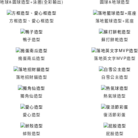
地球&圓球造型+泳圈(全彩輸出)
圓球&地球造型
方框造型、愛心框造型
落地籃球造型+底座
鴨子造型
蘇打餅乾造型
搗蛋南瓜造型
落地英文字MVP造型
落地招財貓造型
白雪公主造型
獨角仙造型
熱氣球造型
愛心造型
復活節彩蛋
蚌殼造型
屁股造型