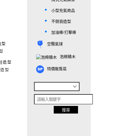
小型充氣商品
不倒翁造型
加油棒/打擊棒
空飄氣球
型
泡棉積木
特價販售區
柱造型