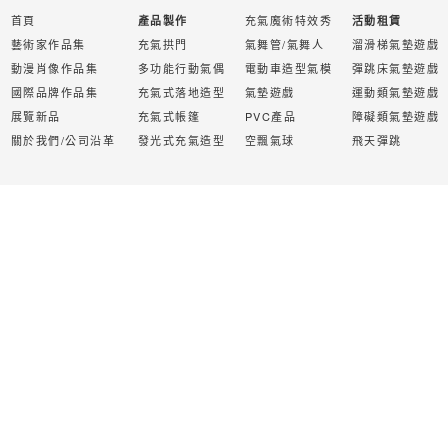
首頁
充氣魔術特效秀
產品製作
活動租賃
藝術家作品集
充氣拱門
氣舞管/氣舞人
溜滑梯氣墊遊戲
動漫肖像作品集
多功能行動氣偶
電動車造型氣模
彈跳床氣墊遊戲
國際品牌作品集
充氣式落地造型
氣墊遊戲
運動類氣墊遊戲
展覽新品
充氣式帳篷
PVC產品
障礙類氣墊遊戲
關於我們/公司沿革
發光式充氣造型
空飄氣球
飛天彈跳