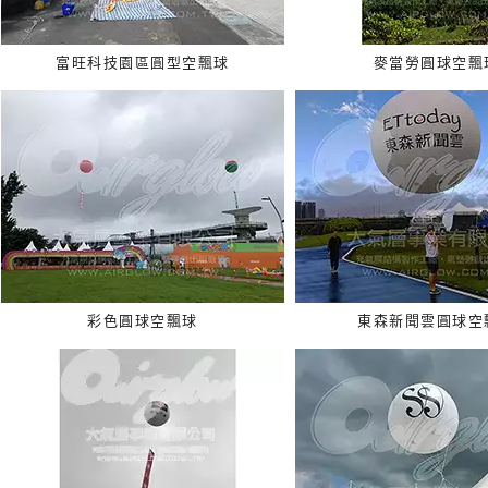
富旺科技園區圓型空飄球
麥當勞圓球空飄
彩色圓球空飄球
東森新聞雲圓球空