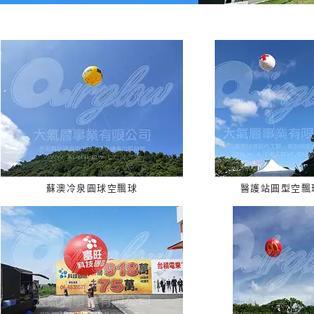
蘇澳冷泉圓球空飄球
醫護站圓型空飄