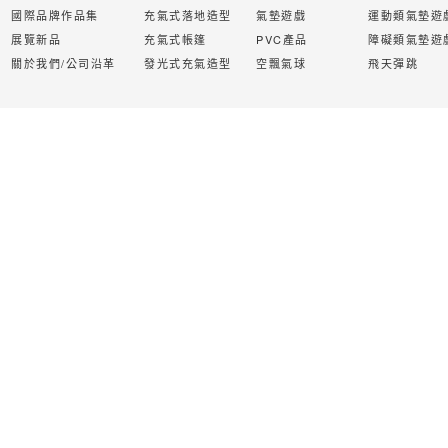
國際品牌作品集
充氣式落地造型
氣墊遊戲
運動類氣墊遊
展覽新品
充氣式帳篷
PVC產品
障礙類氣墊遊
關於我們/公司沿革
發光式充氣造型
空飄氣球
飛天彈跳