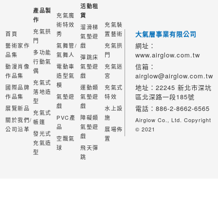
活動租
產品製
充氣魔
賃
作
術特效
充氣裝
溜滑梯
充氣拱
大氣層事業有限公司
首頁
秀
置藝術
氣墊遊
門
網址：
藝術家作
氣舞管/
戲
充氣拱
多功能
www.airglow.com.tw
品集
氣舞人
門
彈跳床
行動氣
信箱：
動漫肖像
電動車
氣墊遊
充氣迷
偶
airglow@airglow.com.tw
作品集
造型氣
戲
宮
充氣式
模
地址：22245 新北市深坑
國際品牌
運動類
充氣式
落地造
區北深路一段185號
作品集
氣墊遊
氣墊遊
特效
型
戲
戲
電話：886-2-8662-6565
展覽新品
水上設
充氣式
PVC產
障礙類
施
關於我們/
Airglow Co., Ltd. Copyright
帳篷
品
氣墊遊
公司沿革
展場佈
© 2021
發光式
戲
空飄氣
置
充氣造
球
飛天彈
型
跳