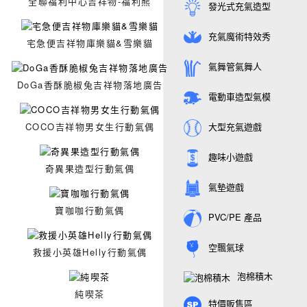
全聯福利中心吉祥物-福利熊
發光式充氣造型
充氣魔術特效秀
宅急便吉祥物庫樂貓&雪樂貓
氣舞管氣舞人
DoGa香酥脆椒兔吉祥物落地廣告
電動車造型氣模
COCO吉祥物男女生行動氣偶
大型充氣遊戲
趣味小遊戲
奇異果造型行動氣偶
氣墊遊戲
寶咖咖行動氣偶
PVC/PE 產品
空飄氣球
救援小英雄Helly行動氣偶
泡棉積木
純喫茶
特價販售區