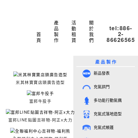
產
活
關
tel:886-
品
動
於
2-
首
製
租
我
86626565
頁
作
賃
們
產 品 製 作
新品發表
米其林寶寶店頭廣告造型
充氣拱門
多功能行動氣偶
富邦牛投手
充氣式落地造型
富邦LINE貼圖吉祥物-阿正x大力
充氣式帳篷