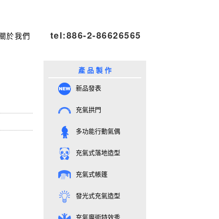
tel:886-2-86626565
關於我們
產 品 製 作
新品發表
充氣拱門
多功能行動氣偶
充氣式落地造型
充氣式帳篷
發光式充氣造型
充氣魔術特效秀