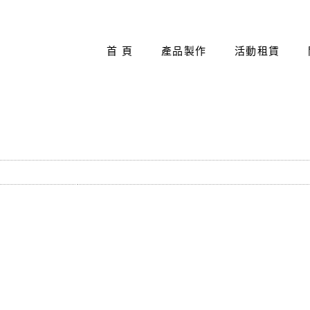
首 頁
產品製作
活動租賃