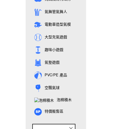
氣舞管氣舞人
電動車造型氣模
大型充氣遊戲
趣味小遊戲
氣墊遊戲
PVC/PE 產品
空飄氣球
泡棉積木
特價販售區