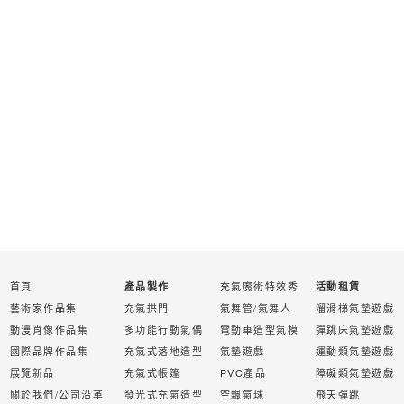
首頁
充氣魔術特效秀
產品製作
活動租賃
藝術家作品集
充氣拱門
氣舞管/氣舞人
溜滑梯氣墊遊戲
動漫肖像作品集
多功能行動氣偶
電動車造型氣模
彈跳床氣墊遊戲
國際品牌作品集
充氣式落地造型
氣墊遊戲
運動類氣墊遊戲
展覽新品
充氣式帳篷
PVC產品
障礙類氣墊遊戲
關於我們/公司沿革
發光式充氣造型
空飄氣球
飛天彈跳