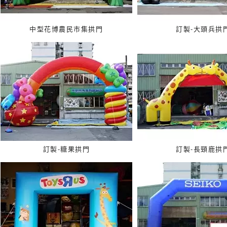
中型花博農民市集拱門
訂製-大頭兵拱
訂製-糖果拱門
訂製-長頸鹿拱