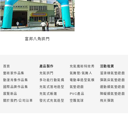
富邦八角拱門
首頁
充氣魔術特效秀
產品製作
活動租賃
藝術家作品集
充氣拱門
氣舞管/氣舞人
溜滑梯氣墊遊戲
動漫肖像作品集
多功能行動氣偶
電動車造型氣模
彈跳床氣墊遊戲
國際品牌作品集
充氣式落地造型
氣墊遊戲
運動類氣墊遊戲
展覽新品
充氣式帳篷
PVC產品
障礙類氣墊遊戲
關於我們/公司沿革
發光式充氣造型
空飄氣球
飛天彈跳