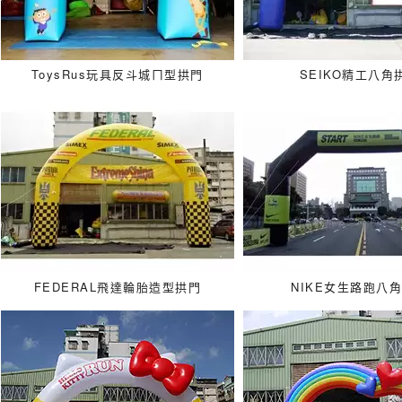
ToysRus玩具反斗城ㄇ型拱門
SEIKO精工八角
FEDERAL飛達輪胎造型拱門
NIKE女生路跑八