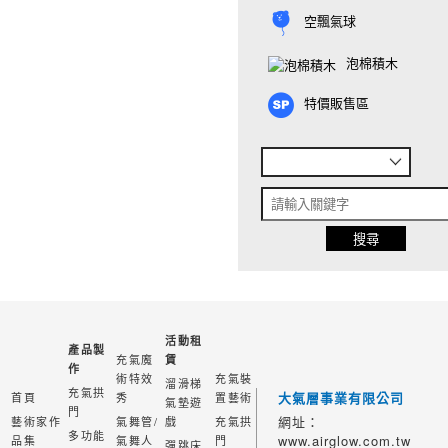
空飄氣球
泡棉積木
特價販售區
活動租
產品製
充氣魔
賃
作
術特效
充氣裝
溜滑梯
充氣拱
大氣層事業有限公司
首頁
秀
置藝術
氣墊遊
門
網址：
藝術家作
氣舞管/
戲
充氣拱
多功能
www.airglow.com.tw
品集
氣舞人
門
彈跳床