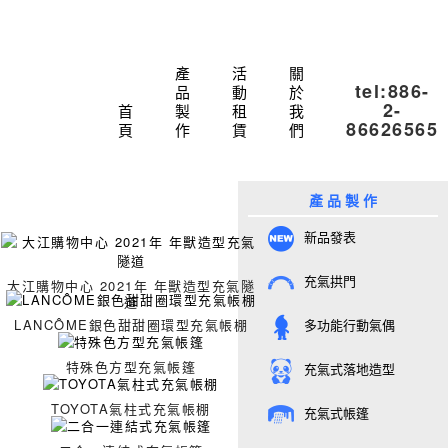
產
活
關
tel:886-
品
動
於
2-
首
製
租
我
86626565
頁
作
賃
們
產 品 製 作
新品發表
充氣拱門
大江購物中心 2021年 年獸造型充氣隧
道
LANCÔME銀色甜甜圈環型充氣帳棚
多功能行動氣偶
特殊色方型充氣帳篷
充氣式落地造型
TOYOTA氣柱式充氣帳棚
充氣式帳篷