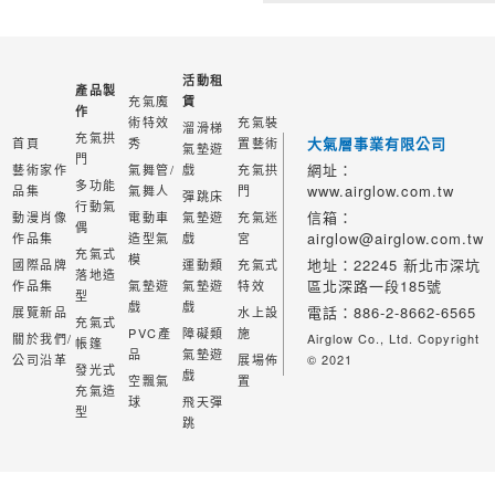
活動租
產品製
充氣魔
賃
作
術特效
充氣裝
溜滑梯
充氣拱
大氣層事業有限公司
首頁
秀
置藝術
氣墊遊
門
網址：
藝術家作
氣舞管/
戲
充氣拱
多功能
www.airglow.com.tw
品集
氣舞人
門
彈跳床
行動氣
信箱：
動漫肖像
電動車
氣墊遊
充氣迷
偶
airglow@airglow.com.tw
作品集
造型氣
戲
宮
充氣式
模
地址：22245 新北市深坑
國際品牌
運動類
充氣式
落地造
區北深路一段185號
作品集
氣墊遊
氣墊遊
特效
型
戲
戲
電話：886-2-8662-6565
展覽新品
水上設
充氣式
PVC產
障礙類
施
關於我們/
Airglow Co., Ltd. Copyright
帳篷
品
氣墊遊
公司沿革
展場佈
© 2021
發光式
戲
空飄氣
置
充氣造
球
飛天彈
型
跳