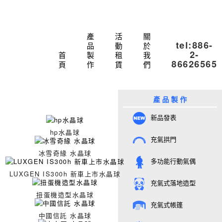
產
活
關
tel:886-
品
動
於
2-
首
製
租
我
86626565
頁
作
賃
們
產 品 製 作
新品發表
hp水晶球
充氣拱門
冰雪奇緣 水晶球
多功能行動氣偶
LUXGEN IS300h 新車上市水晶球
充氣式落地造型
扭蛋機造型水晶球
充氣式帳篷
中國信託 水晶球