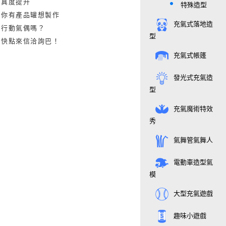
真度提升
特殊造型
你有產品罐想製作
充氣式落地造
行動氣偶嗎？
型
快點來信洽詢巴！
充氣式帳篷
發光式充氣造
型
充氣魔術特效
秀
氣舞管氣舞人
電動車造型氣
模
大型充氣遊戲
趣味小遊戲