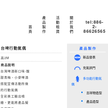
產
活
關
tel:886-
品
動
於
2-
首
製
租
我
86626565
頁
作
賃
們
台啤行動氣偶
產 品 製 作
新品發表
高2M
商品說明
充氣拱門
台灣啤酒新口味-酸
甜青梅、小麥啤酒
多功能行動氣
搭配宣傳活動所做
偶
的行動氣偶
吉祥物造型
全彩美工輸出噴
產品造型
繪，更能將產品擬