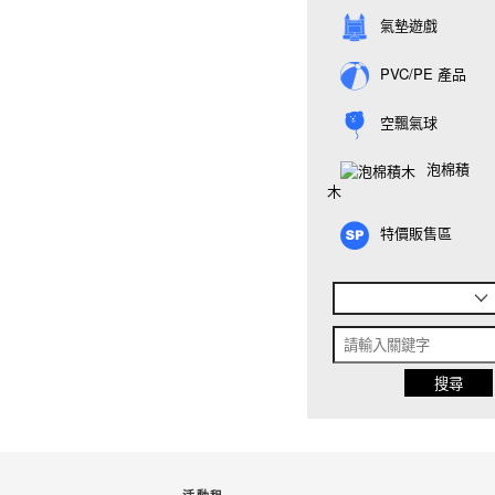
氣墊遊戲
PVC/PE 產品
空飄氣球
泡棉積
木
特價販售區