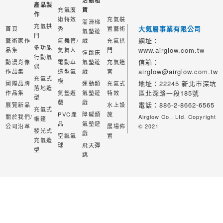
活動租
產品製
充氣魔
賃
作
術特效
充氣裝
溜滑梯
充氣拱
大氣層事業有限公司
首頁
秀
置藝術
氣墊遊
門
網址：
藝術家作
氣舞管/
戲
充氣拱
多功能
www.airglow.com.tw
品集
氣舞人
門
彈跳床
行動氣
信箱：
動漫肖像
電動車
氣墊遊
充氣迷
偶
airglow@airglow.com.tw
作品集
造型氣
戲
宮
充氣式
模
地址：22245 新北市深坑
國際品牌
運動類
充氣式
落地造
區北深路一段185號
作品集
氣墊遊
氣墊遊
特效
型
戲
戲
電話：886-2-8662-6565
展覽新品
水上設
充氣式
PVC產
障礙類
施
關於我們/
Airglow Co., Ltd. Copyright
帳篷
品
氣墊遊
公司沿革
展場佈
© 2021
發光式
戲
空飄氣
置
充氣造
球
飛天彈
型
跳