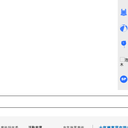
木
大氣層事業有限
氣魔術特效秀
充氣裝置藝術
活動租賃