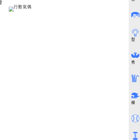
證
型
秀
模