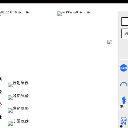
偶
墊
墊
偶
球
型