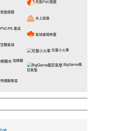
充氣PVC遊戲
氣墊遊戲
水上設施
PVC/PE 產品
氣球展場佈置
空飄氣球
兒童小火車
泡棉積
BigGame瘋
狂氣墊
特價販售區
公司