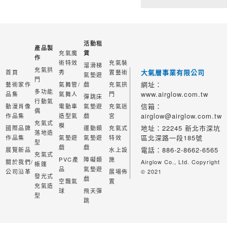
活動租
產品製
充氣魔
賃
作
術特效
充氣裝
溜滑梯
充氣拱
大氣層事業有限公司
首頁
秀
置藝術
氣墊遊
門
網址：
藝術家作
氣舞管/
戲
充氣拱
多功能
www.airglow.com.tw
品集
氣舞人
門
彈跳床
行動氣
信箱：
動漫肖像
電動車
氣墊遊
充氣迷
偶
airglow@airglow.com.tw
作品集
造型氣
戲
宮
充氣式
模
地址：22245 新北市深坑
國際品牌
運動類
充氣式
落地造
區北深路一段185號
作品集
氣墊遊
氣墊遊
特效
型
戲
戲
電話：886-2-8662-6565
展覽新品
水上設
充氣式
PVC產
障礙類
施
關於我們/
Airglow Co., Ltd. Copyright
帳篷
品
氣墊遊
公司沿革
展場佈
© 2021
發光式
戲
空飄氣
置
充氣造
球
飛天彈
型
跳