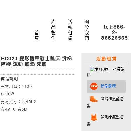
產
活
關
tel:886-
品
動
於
2-
首
製
租
我
86626565
頁
作
賃
們
EC020 變形機甲戰士跳床 滑梯
活 動 租 賃
障礙 運動 氣墊 充氣
本月強
打
商品說明
新品發表
器材用電：110 /
1500W
溜滑梯氣墊遊
器材尺寸：長4M X
戲
寬4M X 高5M
彈跳床氣墊遊
戲