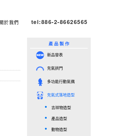
tel:886-2-86626565
關於我們
產 品 製 作
新品發表
充氣拱門
多功能行動氣偶
充氣式落地造型
吉祥物造型
產品造型
動物造型