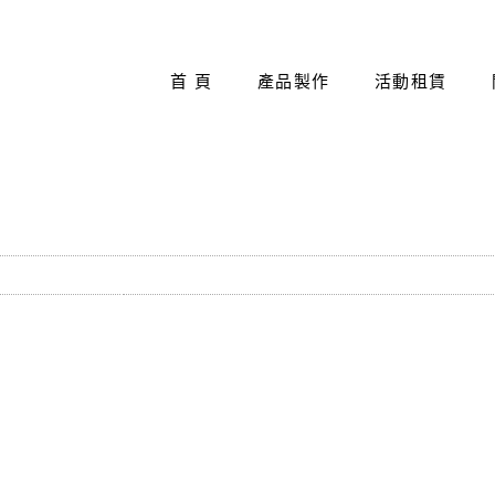
首 頁
產品製作
活動租賃