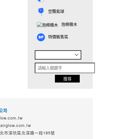
空飄氣球
泡棉積木
特價販售區
公司
ow.com.tw
irglow.com.tw
 新北市深坑區北深路一段185號