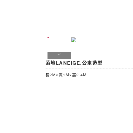
落地LANEIGE.公車造型
長2M×寬1M×高2.4M