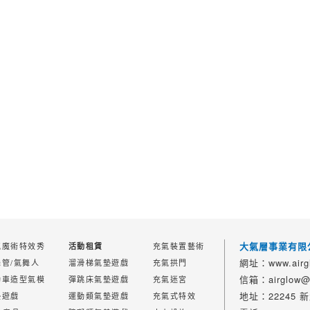
大氣層事業有限
氣魔術特效秀
充氣裝置藝術
活動租賃
網址：www.airgl
舞管/氣舞人
溜滑梯氣墊遊戲
充氣拱門
信箱：airglow@a
動車造型氣模
彈跳床氣墊遊戲
充氣迷宮
地址：22245
墊遊戲
運動類氣墊遊戲
充氣式特效