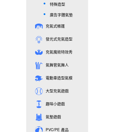
特殊造型
廣告字體氣墊
充氣式帳篷
發光式充氣造型
充氣魔術特效秀
氣舞管氣舞人
電動車造型氣模
大型充氣遊戲
趣味小遊戲
氣墊遊戲
PVC/PE 產品