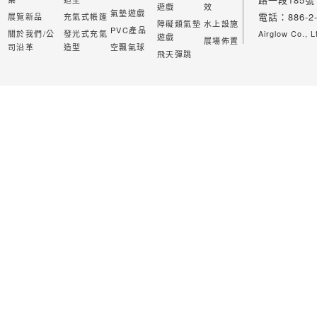
遊戲
效
氣墊遊戲
電話：886-2-
展覽新品
充氣式帳篷
障礙類氣墊
水上設施
PVC產品
關於我們/公
發光式充氣
Airglow Co., L
遊戲
展場佈置
司沿革
造型
空飄氣球
飛天彈跳