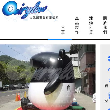
產
活
關
品
動
於
首
製
租
我
頁
作
賃
們
偶
型