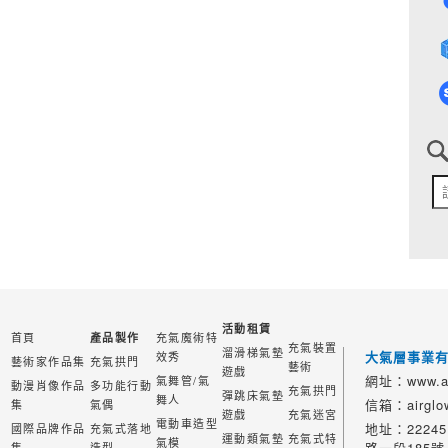
活動租賃
首頁
充氣魔術特
產品製作
充氣裝置
溜滑梯氣墊
大氣層事業
效秀
藝術家作品集
充氣拱門
藝術
遊戲
網址：www.ai
氣舞管/氣
動漫肖像作品
多功能行動
充氣拱門
彈跳床氣墊
舞人
信箱：airglow
集
氣偶
遊戲
充氣迷宮
電動車造型
地址：2224
國際品牌作品
充氣式落地
運動類氣墊
充氣式特
氣模
路一段185號
集
造型