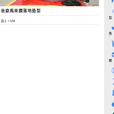
坐姿馬來貘落地造型
型
高3.15M
秀
模