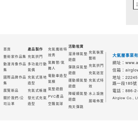
活動租賃
首頁
充氣魔術特
產品製作
充氣裝置
溜滑梯氣墊
大氣層事業
效秀
藝術家作品集
充氣拱門
藝術
遊戲
網址：www.ai
氣舞管/氣
動漫肖像作品
多功能行動
充氣拱門
彈跳床氣墊
舞人
信箱：airglow
集
氣偶
遊戲
充氣迷宮
電動車造型
地址：2224
國際品牌作品
充氣式落地
運動類氣墊
充氣式特
氣模
路一段185號
集
造型
遊戲
效
氣墊遊戲
電話：886-2-
展覽新品
充氣式帳篷
障礙類氣墊
水上設施
PVC產品
關於我們/公
發光式充氣
Airglow Co., L
遊戲
展場佈置
司沿革
造型
空飄氣球
飛天彈跳