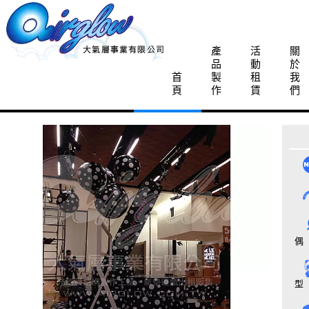
產
活
關
品
動
於
首
製
租
我
頁
作
賃
們
偶
型