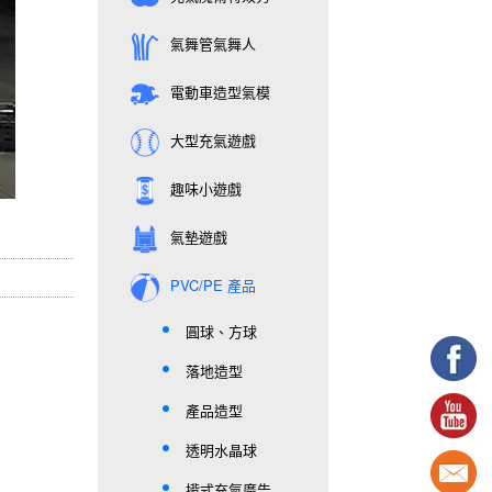
氣舞管氣舞人
電動車造型氣模
大型充氣遊戲
趣味小遊戲
氣墊遊戲
PVC/PE 產品
圓球、方球
落地造型
產品造型
透明水晶球
揹式充氣廣告