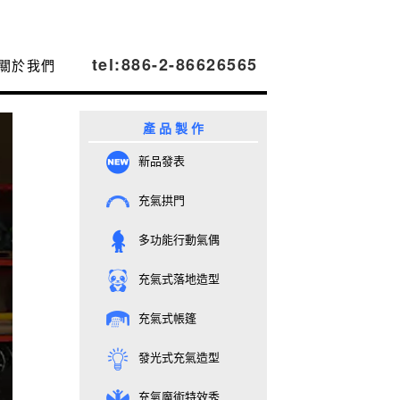
tel:886-2-86626565
關於我們
產 品 製 作
新品發表
充氣拱門
多功能行動氣偶
充氣式落地造型
充氣式帳篷
發光式充氣造型
充氣魔術特效秀