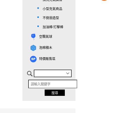
小型充氣商品
不倒翁造型
加油棒/打擊棒
空飄氣球
泡棉積木
特價販售區