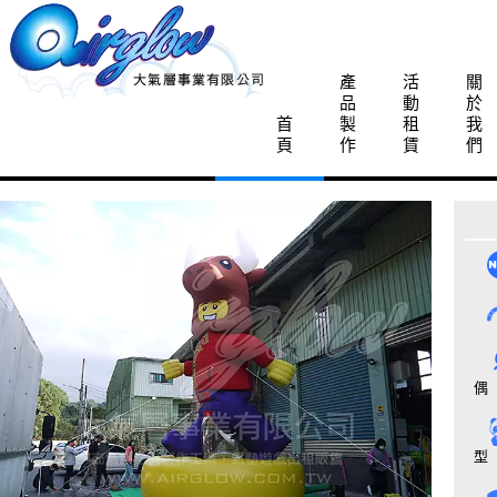
產
活
關
品
動
於
首
製
租
我
頁
作
賃
們
偶
型