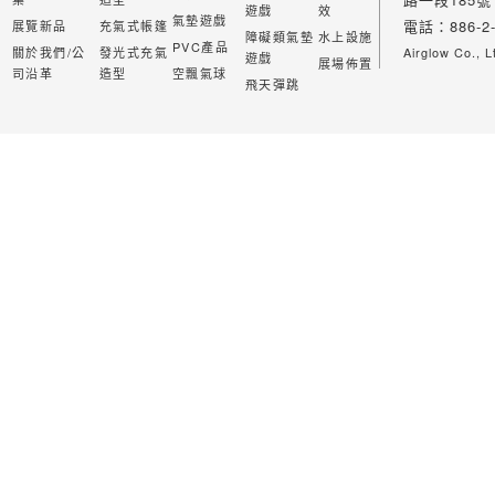
遊戲
效
氣墊遊戲
電話：886-2-
展覽新品
充氣式帳篷
障礙類氣墊
水上設施
PVC產品
關於我們/公
發光式充氣
Airglow Co., L
遊戲
展場佈置
司沿革
造型
空飄氣球
飛天彈跳