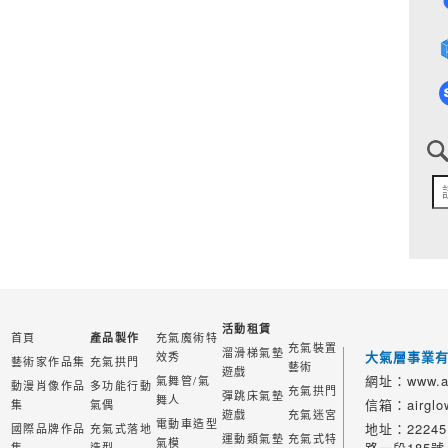
活動租賃
首頁
充氣魔術特
產品製作
充氣裝置
溜滑梯氣墊
大氣層事業
效秀
藝術家作品集
充氣拱門
藝術
遊戲
網址：www.ai
氣舞管/氣
動漫肖像作品
多功能行動
充氣拱門
彈跳床氣墊
舞人
信箱：airglow
集
氣偶
遊戲
充氣迷宮
電動車造型
地址：2224
國際品牌作品
充氣式落地
運動類氣墊
充氣式特
氣模
路一段185號
集
造型