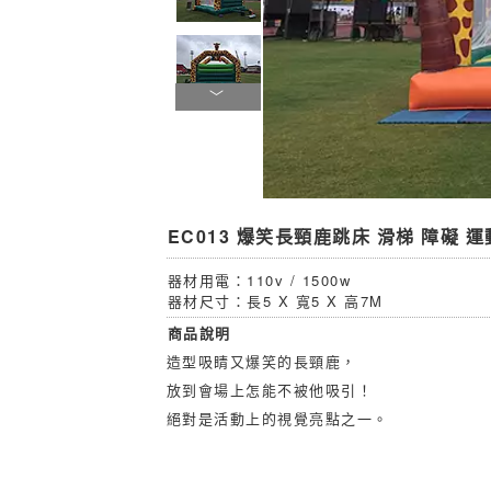
EC013 爆笑長頸鹿跳床 滑梯 障礙 運
器材用電：110v / 1500w
器材尺寸：長5 X 寬5 X 高7M
商品說明
造型吸睛又爆笑的長頸鹿，
放到會場上怎能不被他吸引！
絕對是活動上的視覺亮點之一。