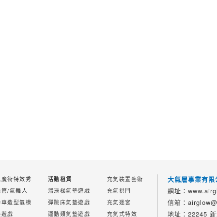
大氣層事業有限
氣魔術特效秀
充氣裝置藝術
活動租賃
網址：www.airgl
舞管/氣舞人
溜滑梯氣墊遊戲
充氣拱門
信箱：airglow@a
動車造型氣模
彈跳床氣墊遊戲
充氣迷宮
地址：22245
墊遊戲
運動類氣墊遊戲
充氣式特效