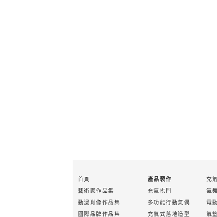
首頁
充
產品製作
藝術家作品集
充氣拱門
氣
動漫肖像作品集
多功能行動氣偶
電
國際品牌作品集
充氣式落地造型
氣