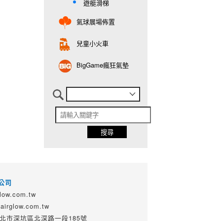
遊艇滑梯
氣球展場佈置
兒童小火車
BigGame瘋狂氣墊
公司
ow.com.tw
irglow.com.tw
 新北市深坑區北深路一段185號