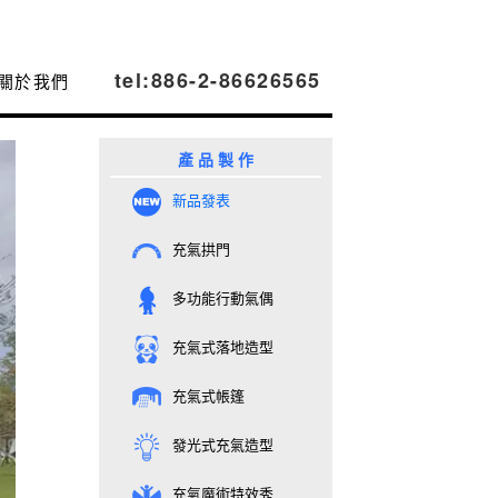
tel:886-2-86626565
關於我們
產 品 製 作
新品發表
充氣拱門
多功能行動氣偶
充氣式落地造型
充氣式帳篷
發光式充氣造型
充氣魔術特效秀