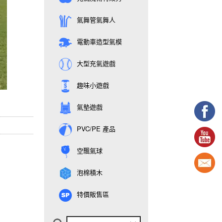
氣舞管氣舞人
電動車造型氣模
大型充氣遊戲
趣味小遊戲
氣墊遊戲
PVC/PE 產品
空飄氣球
泡棉積木
特價販售區