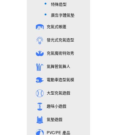
特殊造型
廣告字體氣墊
充氣式帳篷
發光式充氣造型
充氣魔術特效秀
氣舞管氣舞人
電動車造型氣模
大型充氣遊戲
趣味小遊戲
氣墊遊戲
PVC/PE 產品