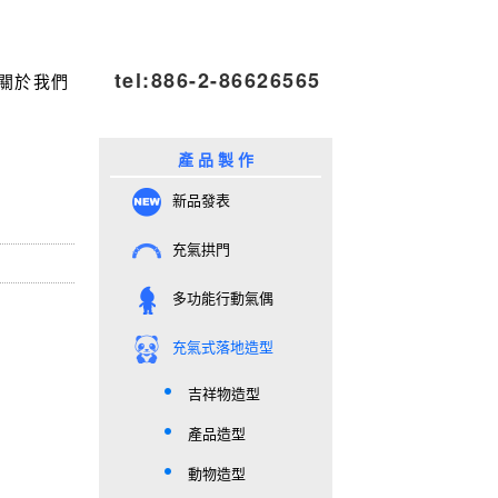
tel:886-2-86626565
關於我們
產 品 製 作
新品發表
充氣拱門
多功能行動氣偶
充氣式落地造型
吉祥物造型
產品造型
動物造型