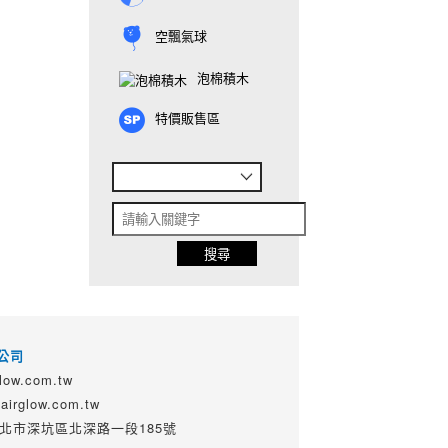
空飄氣球
泡棉積木
特價販售區
公司
ow.com.tw
irglow.com.tw
 新北市深坑區北深路一段185號