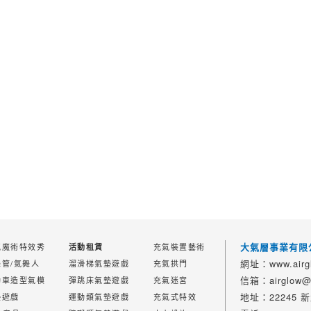
大氣層事業有限
氣魔術特效秀
充氣裝置藝術
活動租賃
網址：www.airgl
舞管/氣舞人
溜滑梯氣墊遊戲
充氣拱門
信箱：airglow@a
動車造型氣模
彈跳床氣墊遊戲
充氣迷宮
地址：22245
墊遊戲
運動類氣墊遊戲
充氣式特效