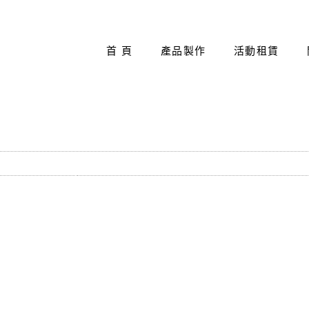
首 頁
產品製作
活動租賃