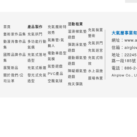
活動租賃
首頁
充氣魔術特
產品製作
充氣裝置
溜滑梯氣墊
大氣層事業
效秀
藝術家作品集
充氣拱門
藝術
遊戲
網址：www.ai
氣舞管/氣
動漫肖像作品
多功能行動
充氣拱門
彈跳床氣墊
舞人
信箱：airglow
集
氣偶
遊戲
充氣迷宮
電動車造型
地址：2224
國際品牌作品
充氣式落地
運動類氣墊
充氣式特
氣模
路一段185號
集
造型
遊戲
效
氣墊遊戲
電話：886-2-
展覽新品
充氣式帳篷
障礙類氣墊
水上設施
PVC產品
關於我們/公
發光式充氣
Airglow Co., L
遊戲
展場佈置
司沿革
造型
空飄氣球
飛天彈跳