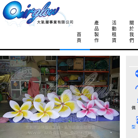
產
活
關
品
動
於
首
製
租
我
頁
作
賃
們
偶
型