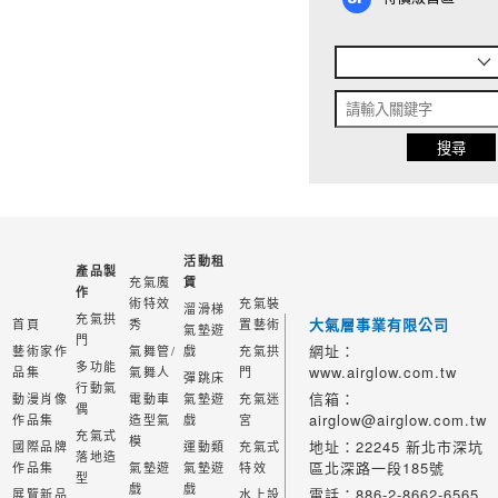
活動租
產品製
充氣魔
賃
作
術特效
充氣裝
溜滑梯
充氣拱
大氣層事業有限公司
首頁
秀
置藝術
氣墊遊
門
網址：
藝術家作
氣舞管/
戲
充氣拱
多功能
www.airglow.com.tw
品集
氣舞人
門
彈跳床
行動氣
信箱：
動漫肖像
電動車
氣墊遊
充氣迷
偶
airglow@airglow.com.tw
作品集
造型氣
戲
宮
充氣式
模
地址：22245 新北市深坑
國際品牌
運動類
充氣式
落地造
區北深路一段185號
作品集
氣墊遊
氣墊遊
特效
型
戲
戲
電話：886-2-8662-6565
展覽新品
水上設