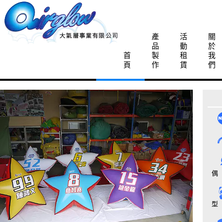
產
活
關
品
動
於
首
製
租
我
頁
作
賃
們
偶
型