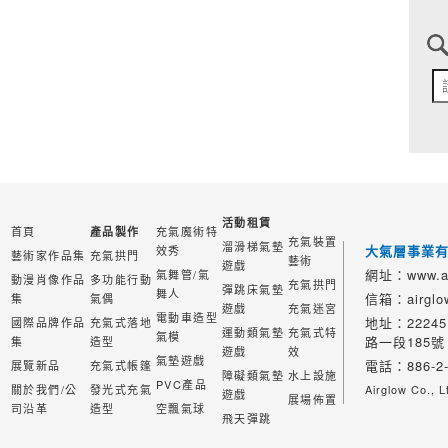
活動租賃
首頁
充氣魔術特
產品製作
充氣裝置
溜滑梯氣墊
大氣層事業
效秀
藝術家作品集
充氣拱門
藝術
遊戲
網址：www.ai
氣舞管/氣
動漫肖像作品
多功能行動
充氣拱門
彈跳床氣墊
舞人
信箱：airglow
集
氣偶
遊戲
充氣迷宮
電動車造型
地址：2224
國際品牌作品
充氣式落地
運動類氣墊
充氣式特
氣模
路一段185號
集
造型
遊戲
效
氣墊遊戲
電話：886-2-
展覽新品
充氣式帳篷
障礙類氣墊
水上設施
PVC產品
關於我們/公
發光式充氣
Airglow Co., L
遊戲
展場佈置
司沿革
造型
空飄氣球
飛天彈跳