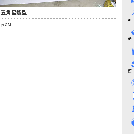
五角星造型
型
高2M
秀
模